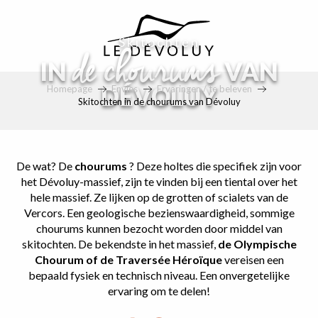
principal
Skitochten
de chourums
IN
VAN
DÉVOLUY
Homepage
Envies
Ervaringen / te beleven
Skitochten in de chourums van Dévoluy
De wat? De
chourums
? Deze holtes die specifiek zijn voor
het Dévoluy-massief, zijn te vinden bij een tiental over het
hele massief. Ze lijken op de grotten of scialets van de
Vercors. Een geologische bezienswaardigheid, sommige
chourums kunnen bezocht worden door middel van
skitochten. De bekendste in het massief,
de Olympische
Chourum of de Traversée Héroïque
vereisen een
bepaald fysiek en technisch niveau. Een onvergetelijke
ervaring om te delen!