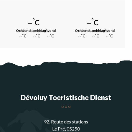
°
°
--
C
--
C
Ochtend
Namiddag
Avond
Ochtend
Namiddag
Avond
°
°
°
°
°
°
--
C
--
C
--
C
--
C
--
C
--
C
Dévoluy Toeristische Dienst
92, Route des stations
Le Pré, 05250