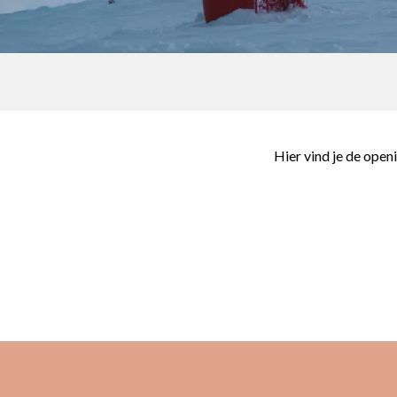
Hier vind je de open
ng
m
akt