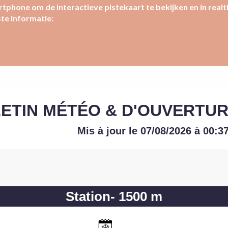
tphone om de interactieve pistekaart te bekijken en in real
ste informatie: