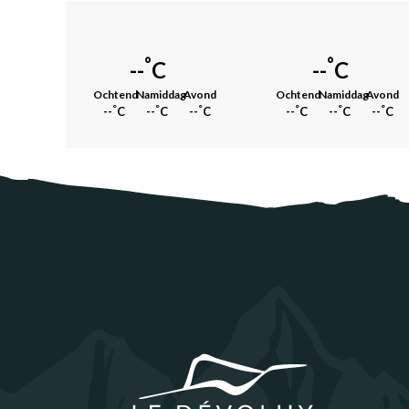
°
°
--
C
--
C
Ochtend
Namiddag
Avond
Ochtend
Namiddag
Avond
°
°
°
°
°
°
--
C
--
C
--
C
--
C
--
C
--
C