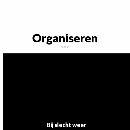
Shiatsu verzorging - La Neyrette
O'dycéa, les bains du Dévoluy
Fysiotherapeut - Élodie Brémond et Marion Petit
Spa zijde - La Neyrette
Organiseren
Luc Bernard
Sauna in het sportcentrum
Espace bien-être La Neyrette
Bij slecht weer