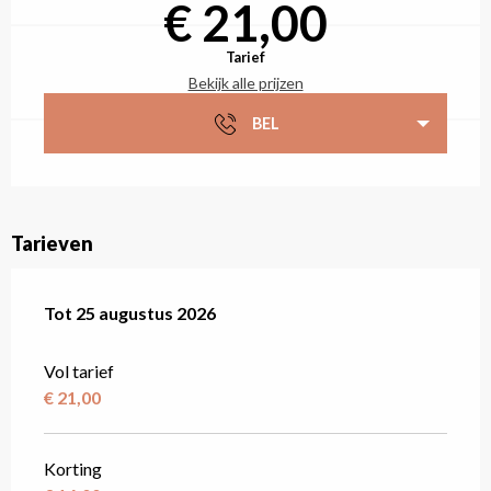
€ 21,00
Tarief
Bekijk alle prijzen
BEL
Tarieven
Van
Tot
25 augustus 2026
14 juli 2026
tot
25 augustus 2026
Vol tarief
€ 21,00
Korting