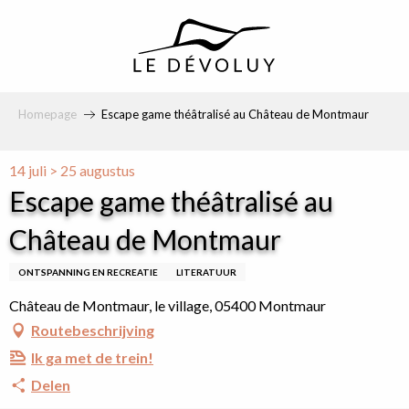
principal
Homepage
Escape game théâtralisé au Château de Montmaur
14 juli > 25 augustus
Escape game théâtralisé au
Château de Montmaur
ONTSPANNING EN RECREATIE
LITERATUUR
Château de Montmaur, le village, 05400 Montmaur
Routebeschrijving
Ik ga met de trein!
Delen