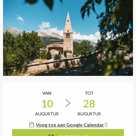
Openingstijden en cont
VAN
TOT
10
28
AUGUSTUS
AUGUSTUS
Voeg toe aan Google Calendar