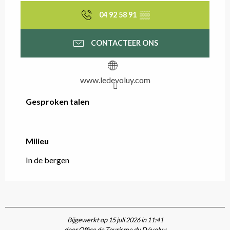
04 92 58 91
▒▒
CONTACTEER ONS
www.ledevoluy.com
Gesproken talen
Gesproken talen
Milieu
Milieu
In de bergen
Bijgewerkt op 15 juli 2026 in 11:41
door Office de Tourisme du Dévoluy