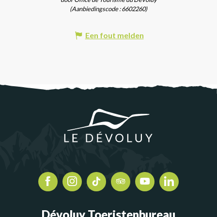
(Aanbiedingscode :
6602260
)
Een fout melden
Dévoluy Toeristenbureau