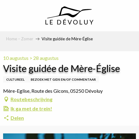
principal
Home – Zomer
Visite guidée de Mère-Église
10 augustus > 28 augustus
Visite guidée de Mère-Église
CULTUREEL
BEZOEK MET GIDS EN/OF COMMENTAAR
Mère-Eglise, Route des Gicons, 05250 Dévoluy
Routebeschrijving
Ik ga met de trein!
Delen