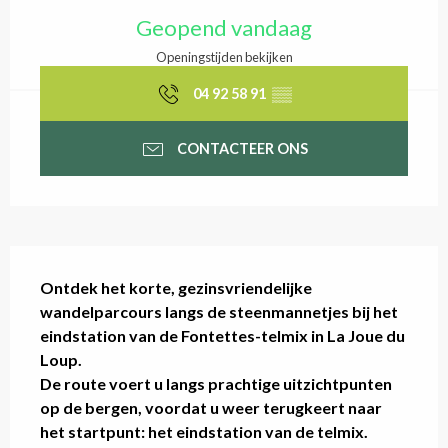
Openingstijden en cont
Geopend vandaag
Openingstijden bekijken
04 92 58 91
▒▒
CONTACTEER ONS
Beschrijving
Ontdek het korte, gezinsvriendelijke 
wandelparcours langs de steenmannetjes bij het 
eindstation van de Fontettes-telmix in La Joue du 
Loup.

De route voert u langs prachtige uitzichtpunten 
op de bergen, voordat u weer terugkeert naar 
het startpunt: het eindstation van de telmix.