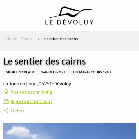
principal
Home – Zomer
Le sentier des cairns
Le sentier des cairns
SPORTRECREATIE
WANDELSPORT
THEMAPARCOURS / PAD
La Joue du Loup, 05250 Dévoluy
Routebeschrijving
Ik ga met de trein!
Delen