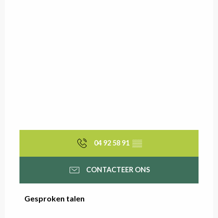
04 92 58 91
▒▒
CONTACTEER ONS
Gesproken talen
Gesproken talen