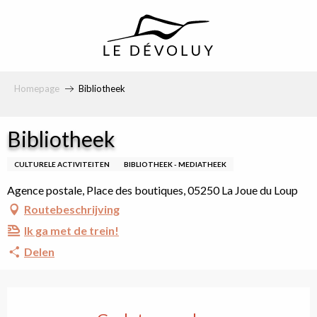
principal
Homepage
Bibliotheek
Bibliotheek
CULTURELE ACTIVITEITEN
BIBLIOTHEEK - MEDIATHEEK
Agence postale, Place des boutiques, 05250 La Joue du Loup
Routebeschrijving
Ik ga met de trein!
Delen
Openingstijden en cont