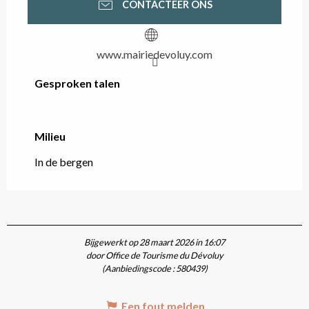
CONTACTEER ONS
www.mairiedevoluy.com
Gesproken talen
Gesproken talen
Milieu
Milieu
In de bergen
Bijgewerkt op 28 maart 2026 in 16:07
door Office de Tourisme du Dévoluy
(Aanbiedingscode :
580439
)
Een fout melden