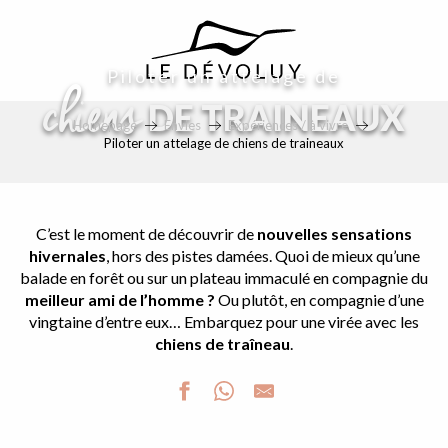
principal
Piloter un attelage de
chiens
DE TRAINEAUX
Homepage
Envies
Expériences / à vivre
Piloter un attelage de chiens de traineaux
C’est le moment de découvrir de
nouvelles sensations
hivernales
, hors des pistes damées. Quoi de mieux qu’une
balade en forêt ou sur un plateau immaculé en compagnie du
meilleur ami de l’homme ?
Ou plutôt, en compagnie d’une
vingtaine d’entre eux… Embarquez pour une virée avec les
chiens de traîneau
.