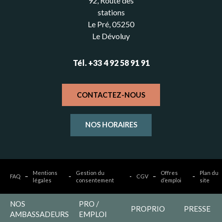
92, Route des
stations
Le Pré, 05250
Le Dévoluy
Tél. +33 4 92 58 91 91
CONTACTEZ-NOUS
NOS HORAIRES
Mentions
Gestion du
Offres
Plan du
FAQ
CGV
légales
consentement
d’emploi
site
NOS
PRO /
PROPRIO
PRESSE
AMBASSADEURS
EMPLOI