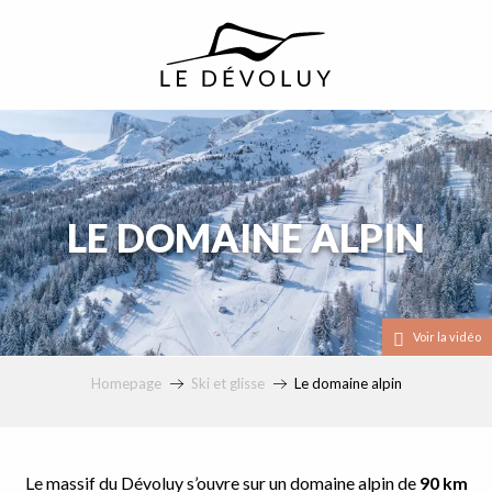
principal
LE DOMAINE ALPIN
Voir la vidéo
Homepage
Ski et glisse
Le domaine alpin
Le massif du Dévoluy s’ouvre sur un domaine alpin de
90 km