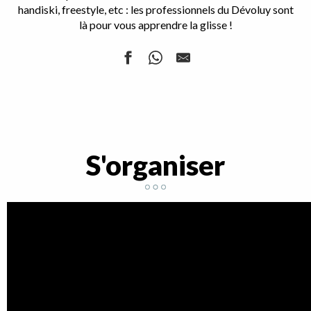
handiski, freestyle, etc : les professionnels du Dévoluy sont
là pour vous apprendre la glisse !
Ecole du ski français (ESF)
Ecole du ski français (ESF)
Jardin des neiges Piou-Piou (ESF)
Jardin des neiges Piou-Piou (ESF)
S'organiser
Moniteur de ski indépendant, Jacques Lapeyre