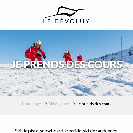
principal
JE PRENDS DES COURS
Homepage
Ski et glisse
Je prends des cours
Ski de piste, snowboard, freeride, ski de randonnée,