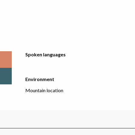
Spoken languages
Spoken languages
Environment
Environment
Mountain location