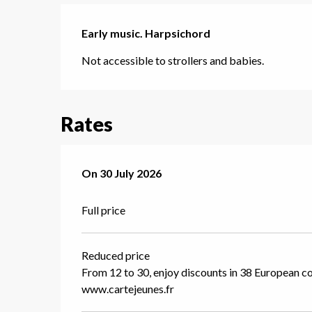
Description
Early music. Harpsichord
Not accessible to strollers and babies.
Rates
On
On
30 July 2026
30 July 2026
Full price
Reduced price
From 12 to 30, enjoy discounts in 38 European c
www.cartejeunes.fr
uy