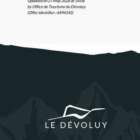
Updated on 27 May 2026 at 14:06
by Office de Tourisme du Dévoluy
t
(Offer identifier :
6494145
)
e