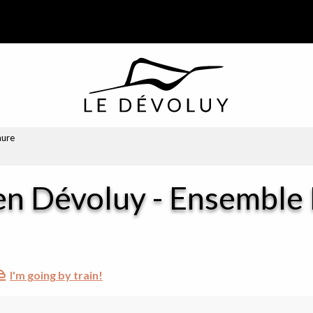
mure
 en Dévoluy - Ensembl
I'm going by train!