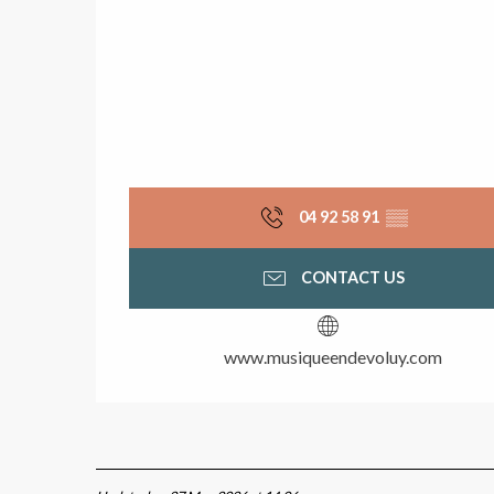
04 92 58 91
▒▒
CONTACT US
www.musiqueendevoluy.com