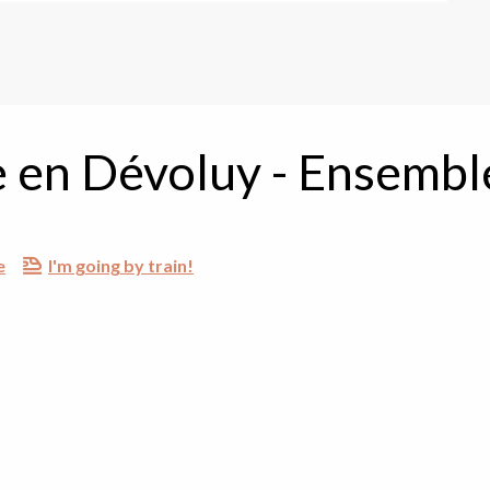
e en Dévoluy - Ensemb
e
I'm going by train!