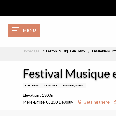
Aller
au
contenu
principal
MENU
Homepage
Festival Musique en Dévoluy - Ensemble Mur
Festival Musique
CULTURAL
CONCERT
SINGING/SONG
Elevation : 1300m
Mère-Église, 05250 Dévoluy
Getting there