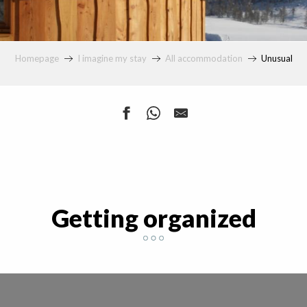
Homepage
I imagine my stay
All accommodation
Unusual
Getting organized