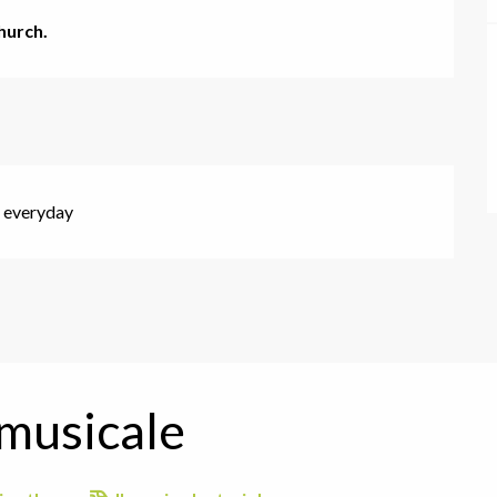
hurch.
n everyday
t musicale