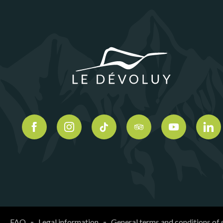
FAQ
Legal information
General terms and conditions of 