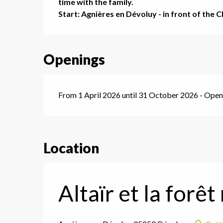
time with the family.

Start: Agnières en Dévoluy - in front of the C
Openings
From 1 April 2026 until 31 October 2026 - Ope
Location
G
Altaïr et la forê