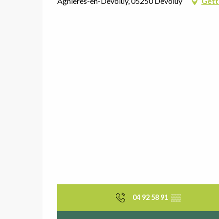
Agnières-en-Dévoluy, 05250 Dévoluy
Gett
04 92 58 91
▒▒