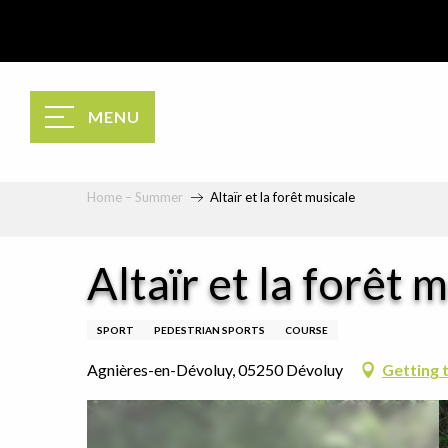
Aller
au
contenu
principal
MENU
Home – Summer
Altaïr et la forêt musicale
Altaïr et la forêt 
SPORT
PEDESTRIAN SPORTS
COURSE
Agnières-en-Dévoluy, 05250 Dévoluy
Getting 