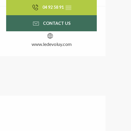
04 92 58 91
▒▒
CONTACT US
www.ledevoluy.com