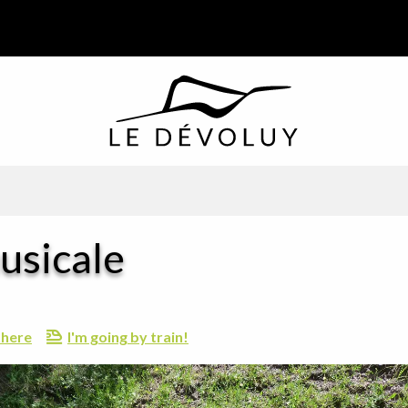
musicale
there
I'm going by train!