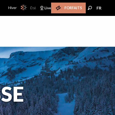
PAGE D’ACCUEIL ACTUELLE HIVER : PASSER EN
Hiver
FR
Été
FORFAITS
Live
PAGE D’ACCUEIL ACTUELLE HIVER : PASSER EN MODE ÉTÉ
FR
Recherche
SSE