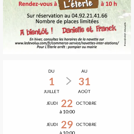
Ouverture et coordonn
DU
AU
1
31
JUILLET
AOÛT
22
JEUDI
OCTOBRE
à 10:00
29
JEUDI
OCTOBRE
à 10:00