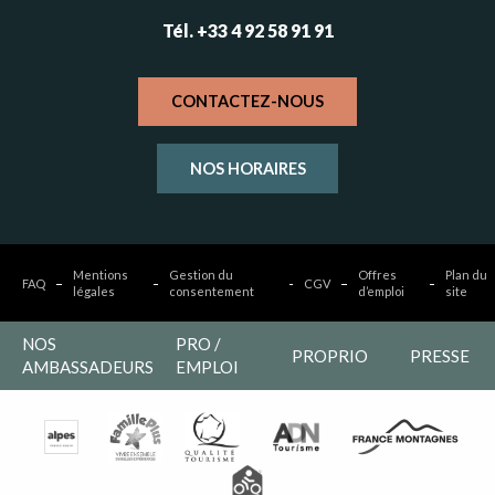
Tél. +33 4 92 58 91 91
CONTACTEZ-NOUS
NOS HORAIRES
Mentions
Gestion du
Offres
Plan du
FAQ
CGV
légales
consentement
d’emploi
site
NOS
PRO /
PROPRIO
PRESSE
AMBASSADEURS
EMPLOI