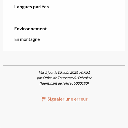
Langues parlées
Langues parlées
Environnement
Environnement
En montagne
Mis à jour le 05 août 2026 à 09:51
par Office de Tourisme du Dévoluy
(Identifiant de l'offre :
5030190
)
Signaler une erreur