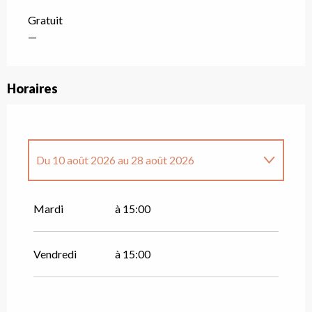
Gratuit
—
Horaires
Du
10 août 2026
au
28 août 2026
Du
7 juillet 2026
au
21 juillet 2026
Mardi
à 15:00
Vendredi 24 juillet 2026
Vendredi
à 15:00
Du
28 juillet 2026
au
31 juillet 2026