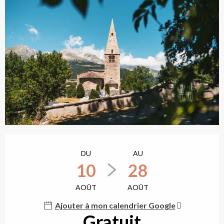
Ouverture et coordonn
DU
AU
10
28
AOÛT
AOÛT
Ajouter à mon calendrier Google
Gratuit