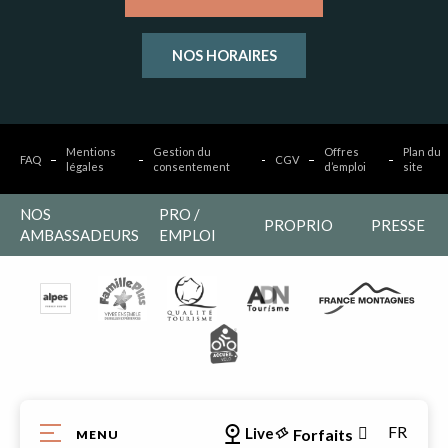
NOS HORAIRES
Mentions
Gestion du
Offres
Plan du
FAQ
CGV
légales
consentement
d’emploi
site
NOS
PRO /
PROPRIO
PRESSE
AMBASSADEURS
EMPLOI
FR
Live
Forfaits
MENU