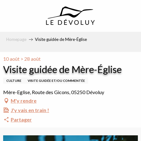
principal
Homepage
Visite guidée de Mère-Église
10 août > 28 août
Visite guidée de Mère-Église
CULTURE
VISITE GUIDÉE ET/OU COMMENTÉE
Mère-Eglise, Route des Gicons, 05250 Dévoluy
M'y rendre
J'y vais en train !
Partager