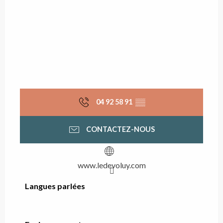
04 92 58 91
▒▒
CONTACTEZ-NOUS
www.ledevoluy.com
Langues parlées
Langues parlées