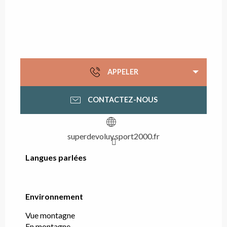
APPELER
CONTACTEZ-NOUS
superdevoluy.sport2000.fr
Langues parlées
Langues parlées
Environnement
Environnement
Vue montagne
En montagne