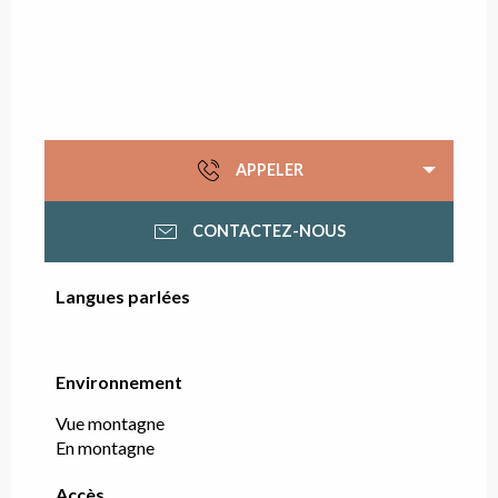
APPELER
CONTACTEZ-NOUS
Langues parlées
Langues parlées
Environnement
Environnement
Vue montagne
En montagne
Accès
Accès