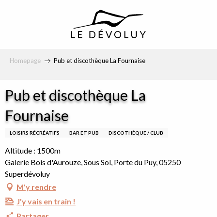
principal
Homepage
Pub et discothèque La Fournaise
Pub et discothèque La
Fournaise
LOISIRS RÉCRÉATIFS
BAR ET PUB
DISCOTHÈQUE / CLUB
Altitude : 1500m
Galerie Bois d'Aurouze, Sous Sol, Porte du Puy, 05250
Superdévoluy
M'y rendre
J'y vais en train !
Partager