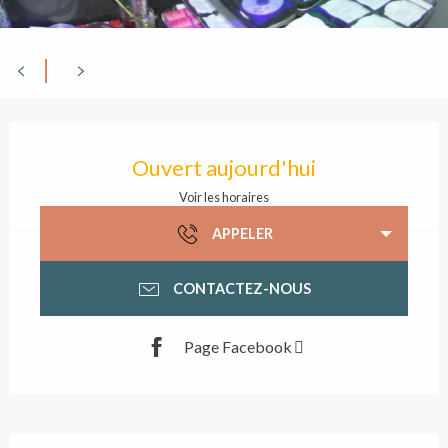
Ouverture et coordonn
Ouvert aujourd'hui
Voir les horaires
APPELER
CONTACTEZ-NOUS
Page Facebook