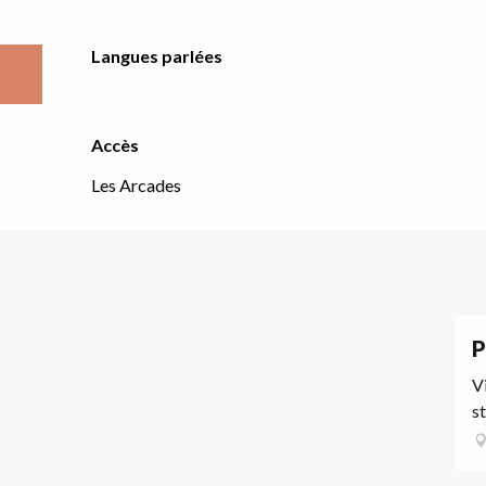
Langues parlées
Langues parlées
Accès
Accès
Les Arcades
P
Vi
st