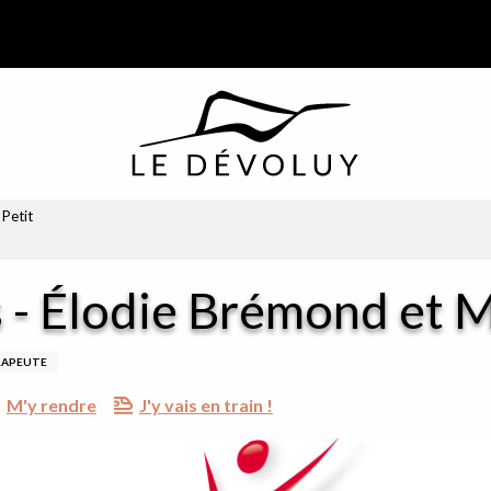
Petit
 - Élodie Brémond et M
RAPEUTE
M'y rendre
J'y vais en train !