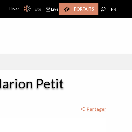
PAGE D’ACCUEIL ACTUELLE HIVER : PASSER EN
Hiver
FR
Été
FORFAITS
Live
PAGE D’ACCUEIL ACTUELLE HIVER : PASSER EN MODE ÉTÉ
FR
Recherche
arion Petit
Partager