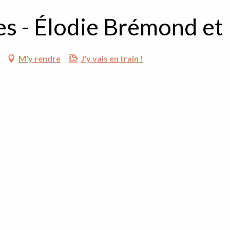
s - Élodie Brémond et
M'y rendre
J'y vais en train !