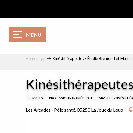
Aller
au
contenu
principal
MENU
Homepage
Kinésithérapeutes - Élodie Brémond et Marion 
Kinésithérapeutes
SERVICES
PROFESSION PARAMÉDICALE
MASSEUR-KINÉSITHÉ
Les Arcades - Pôle santé, 05250 La Joue du Loup