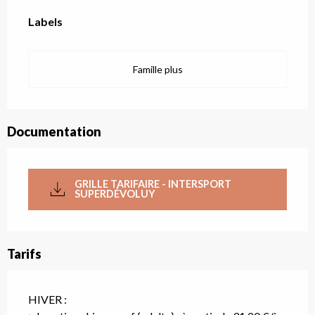
Offres de prestations
Labels
Labels
Famille plus
Documentation
GRILLE TARIFAIRE - INTERSPORT
SUPERDÉVOLUY
Tarifs
HIVER :