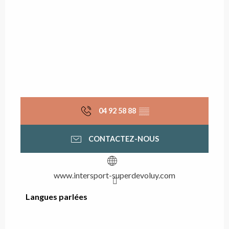
04 92 58 88
▒▒
CONTACTEZ-NOUS
www.intersport-superdevoluy.com
Langues parlées
Langues parlées