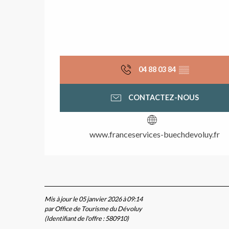
sme
04 88 03 84
▒▒
CONTACTEZ-NOUS
www.franceservices-buechdevoluy.fr
Mis à jour le 05 janvier 2026 à 09:14
par Office de Tourisme du Dévoluy
(Identifiant de l'offre :
580910
)