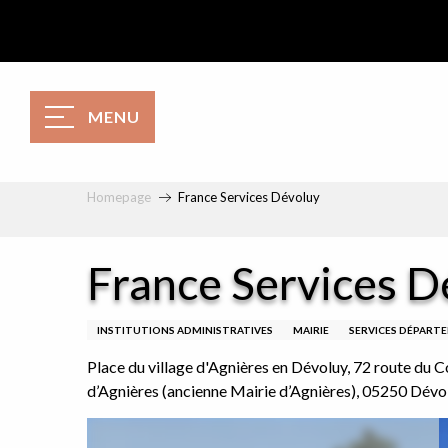
Aller
au
contenu
principal
MENU
Homepage
France Services Dévoluy
France Services D
INSTITUTIONS ADMINISTRATIVES
MAIRIE
SERVICES DÉPART
Place du village d'Agnières en Dévoluy, 72 route du Co
d’Agnières (ancienne Mairie d’Agnières), 05250 Dévo