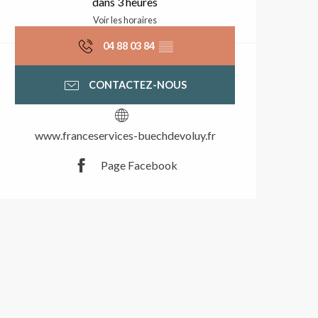
dans 3 heures
Voir les horaires
04 88 03 84
▒▒
CONTACTEZ-NOUS
www.franceservices-buechdevoluy.fr
Page Facebook