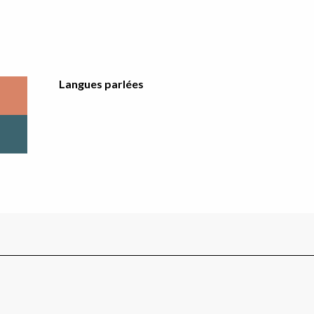
Langues parlées
Langues parlées