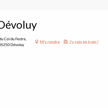
 Dévoluy
du Col du Festre,
M'y rendre
J'y vais en train !
, 05250 Dévoluy