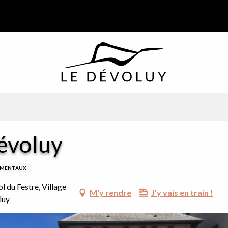
évoluy
EMENTAUX
l du Festre, Village
M'y rendre
J'y vais en train !
luy