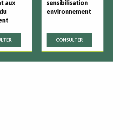
t aux
sensibilisation
 du
environnement
ent
LTER
CONSULTER