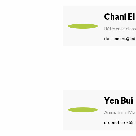
Chani El
Référente clas
classement@led
Yen Bui
Animatrice Mai
proprietaires@ma