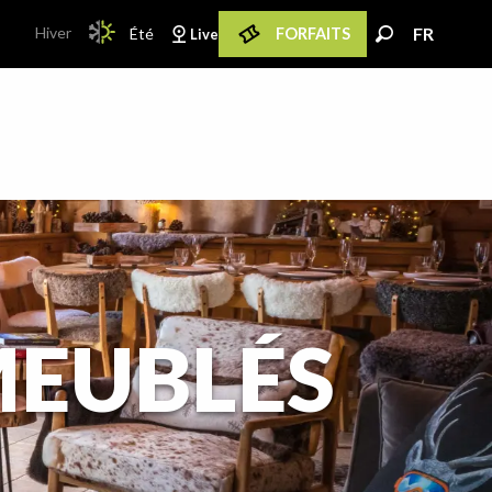
PAGE D’ACCUEIL ACTUELLE ÉTÉ : PASSER EN M
Hiver
FR
Été
FORFAITS
Live
PAGE D’ACCUEIL ACTUELLE ÉTÉ : PASSER EN MODE HIVER
FR
Recherche
MEUBLÉS