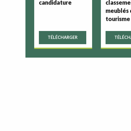
candidature
classeme
meublés 
tourisme
TÉLÉCHARGER
TÉLÉCH
rces
s