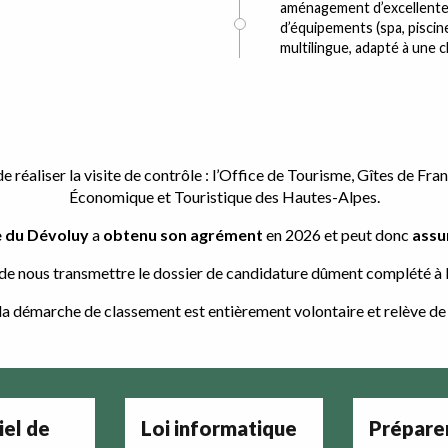
aménagement d’excellente 
d’équipements (spa, piscin
multilingue, adapté à une c
e réaliser la visite de contrôle : l’Office de Tourisme, Gîtes de
Économique et Touristique des Hautes-Alpes.
e du Dévoluy
a
obtenu son agrément
en 2026 et peut donc
assu
 de nous transmettre le dossier de candidature dûment complété à l
 démarche de classement est entièrement volontaire et relève de l’
iel de
Loi informatique
Prépare