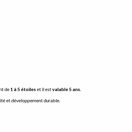
nt de
1 à 5 étoiles
et il est
valable 5 ans
.
ilité et développement durable.