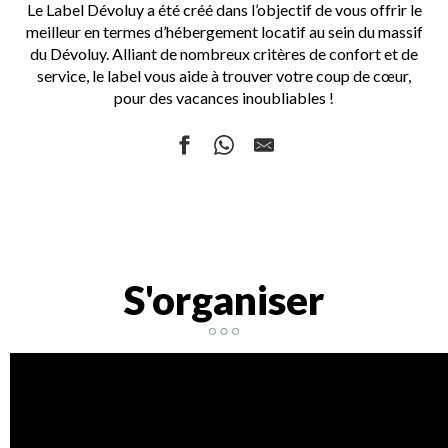
Le Label Dévoluy a été créé dans l’objectif de vous offrir le
meilleur en termes d’hébergement locatif au sein du massif
du Dévoluy. Alliant de nombreux critères de confort et de
service, le label vous aide à trouver votre coup de cœur,
pour des vacances inoubliables !
Appart Alpina
Gîte Le Maréva
Les Chalets SuperD - Dauphinelle 52
Hameau du Puy J1
S'organiser
Hameau du Puy J2
Chalet Le Meslay
Hameau du Puy N2
Gîte Chez Louma
Chalet Là Ô - Flocons du Soleil 4
Chambres d'Hôtes La Tourtette
Chalets Aixavoluy
Les Chaumettes CD42