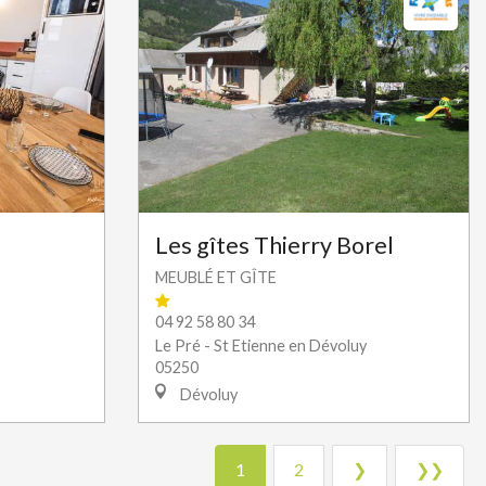
Les gîtes Thierry Borel
MEUBLÉ ET GÎTE
04 92 58 80 34
Le Pré - St Etienne en Dévoluy
05250
Dévoluy
1
2
❯
❯❯