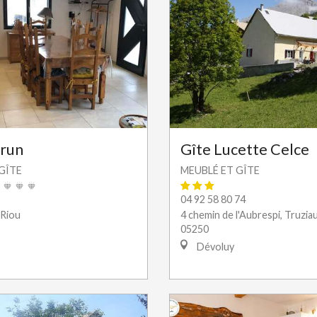
Brun
Gîte Lucette Celce
GÎTE
MEUBLÉ ET GÎTE
04 92 58 80 74
 Riou
4 chemin de l'Aubrespi, Truzia
05250
Dévoluy