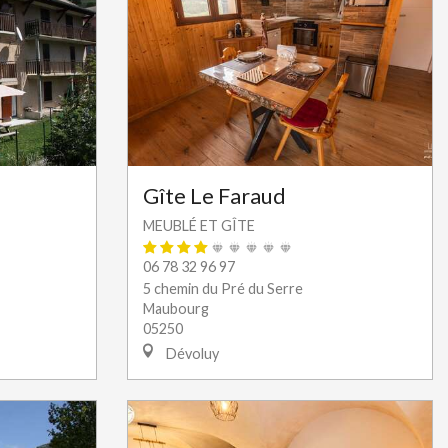
Gîte Le Faraud
MEUBLÉ ET GÎTE
06 78 32 96 97
5 chemin du Pré du Serre
Maubourg
05250
Dévoluy