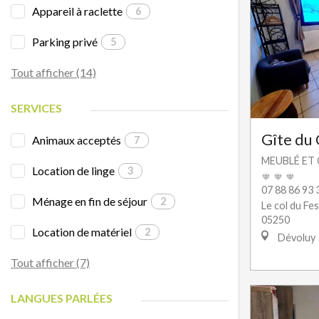
Appareil à raclette
6
Parking privé
5
Tout afficher (14)
SERVICES
Gîte du 
Animaux acceptés
7
MEUBLÉ ET 
Location de linge
3
07 88 86 93 
Ménage en fin de séjour
2
Le col du Fes
05250
Location de matériel
2
Dévoluy
Tout afficher (7)
LANGUES PARLÉES