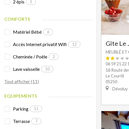
2 épis
1
CONFORTS
Matériel Bébé
6
Gîte Le 
Accès Internet privatif Wifi
12
MEUBLÉ ET 
Cheminée / Poêle
2
06 59 21 22 
Lave vaisselle
10
18 Route des
Le Courtil
Tout afficher (11)
05250
Dévoluy
EQUIPEMENTS
Parking
11
Terrasse
7