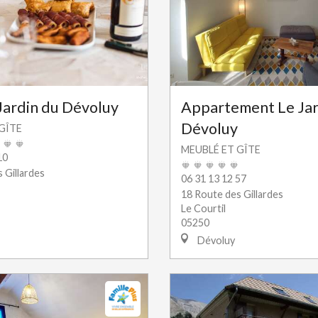
Jardin du Dévoluy
Appartement Le Jar
Dévoluy
GÎTE
MEUBLÉ ET GÎTE
10
 Gillardes
06 31 13 12 57
18 Route des Gillardes
Le Courtil
05250
Dévoluy