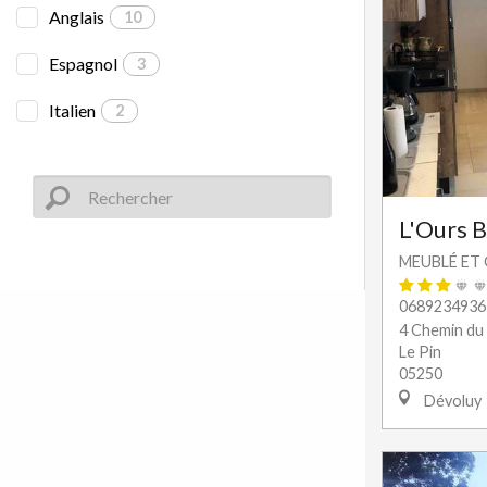
Anglais
10
Espagnol
3
Italien
2
L'Ours 
MEUBLÉ ET 
0689234936
4 Chemin du
Le Pin
05250
Dévoluy