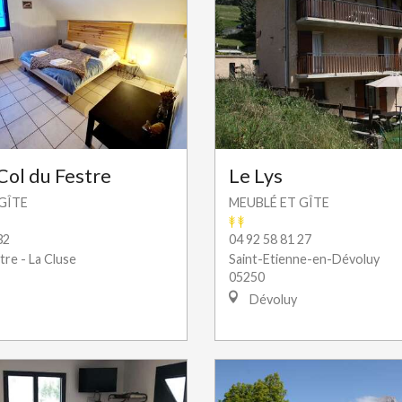
Col du Festre
Le Lys
GÎTE
MEUBLÉ ET GÎTE
32
04 92 58 81 27
tre - La Cluse
Saint-Etienne-en-Dévoluy
05250
Dévoluy