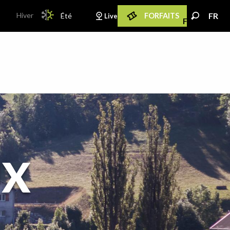
PAGE D’ACCUEIL ACTUELLE ÉTÉ : PASSER EN M
Hiver
FR
Été
FORFAITS
Live
PAGE D’ACCUEIL ACTUELLE ÉTÉ : PASSER EN MODE HIVER
FR
Recherche
UX