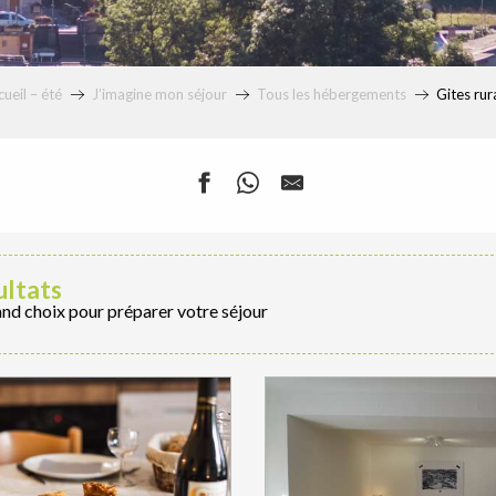
ueil – été
J’imagine mon séjour
Tous les hébergements
Gites rur
ultats
and choix pour préparer votre séjour