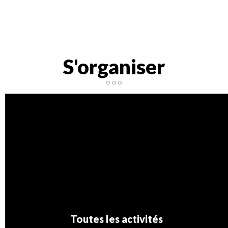
Soins Shiatsu - La Neyrette
Sauna du centre sportif
Kinésithérapeutes - Élodie Brémond et Marion Petit
Côté Spa - La Neyrette
S'organiser
O'dycéa, les bains du Dévoluy
Luc Bernard
Espace bien-être La Neyrette
Toutes les activités