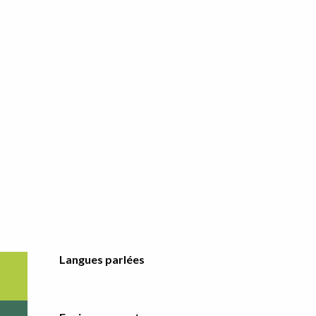
Langues parlées
Langues parlées