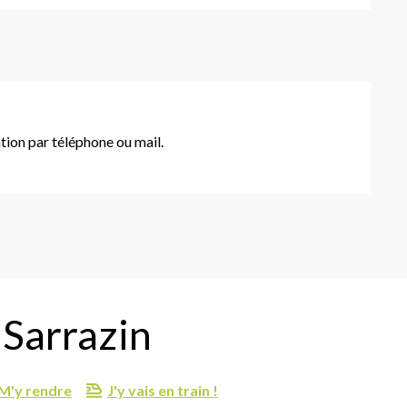
ation par téléphone ou mail.
 Sarrazin
M'y rendre
J'y vais en train !