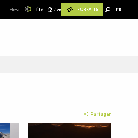
PAGE D’ACCUEIL ACTUELLE ÉTÉ : PASSER EN M
Hiver
FR
Été
FORFAITS
Live
PAGE D’ACCUEIL ACTUELLE ÉTÉ : PASSER EN MODE HIVER
FR
Recherche
Partager