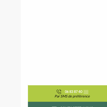
06 83 87 40
▒▒
Par SMS de préférence