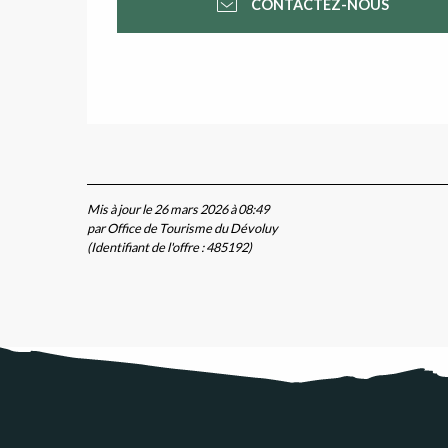
CONTACTEZ-NOUS
rces
s
Mis à jour le 26 mars 2026 à 08:49
par Office de Tourisme du Dévoluy
(Identifiant de l'offre :
485192
)