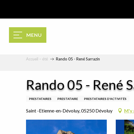
Aller
au
contenu
principal
MENU
Accueil – été
Rando 05 - René Sarrazin
Rando 05 - René S
PRESTATAIRES
PRESTATAIRE
PRESTATAIRES D'ACTIVITÉS
Saint -Etienne-en-Dévoluy, 05250 Dévoluy
M'y 