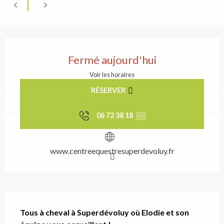
Ouverture et coordonn
Fermé aujourd'hui
Voir les horaires
RÉSERVER
06 72 38 18
▒▒
www.centreequestresuperdevoluy.fr
Description
Tous à cheval à Superdévoluy où Elodie et son 