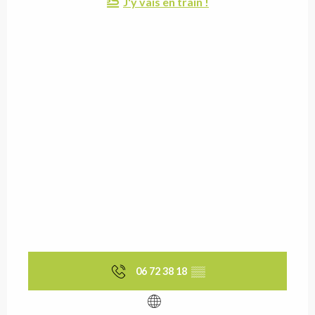
J'y vais en train !
06 72 38 18
▒▒