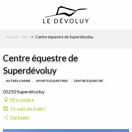
principal
Accueil – été
Centre équestre de Superdévoluy
Centre équestre de
Superdévoluy
AUTRES LOISIRS
SPORTS ÉQUESTRES
CENTRE ÉQUESTRE
05250 Superdévoluy
M'y rendre
J'y vais en train !
Partager