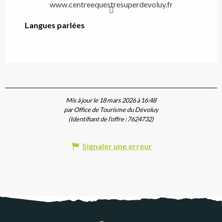
www.centreequestresuperdevoluy.fr
Langues parlées
Langues parlées
Mis à jour le 18 mars 2026 à 16:48
par Office de Tourisme du Dévoluy
(Identifiant de l'offre :
7624732
)
Signaler une erreur