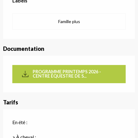
Labels
Labels
Famille plus
Documentation
PROGRAMME PRINTEMPS 2026 -
CENTRE ÉQUESTRE DE S...
Tarifs
En été :
> À cheval :