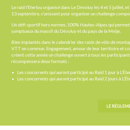
Le raid l’Eterlou organisé dans Le Dévoluy les 4 et 5 juillet, e
13 septembre, s’unissent pour organiser un challenge compo
Un défi sportif hors normes, 100% Hautes-Alpes qui permett
somptueux du massif du Dévoluy et du pays de la Meije.
Bien implantés dans le calendrier des raids de vélo de monta
VTT en commun. Engagement, amour de leur territoire et conv
créent cette année un challenge ouvert à tous les participant
récompensera deux formats :
Les concurrents qui auront participé au Raid 1 jour à L’Éter
Les concurrents qui auront participé au Raid 2 jours à L’Éte
LE RÉGLEM