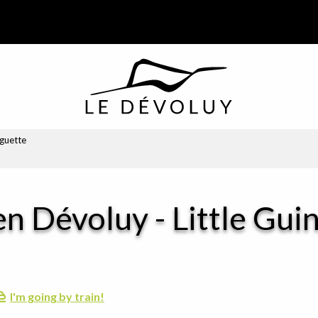
nguette
n Dévoluy - Little Gui
I'm going by train!