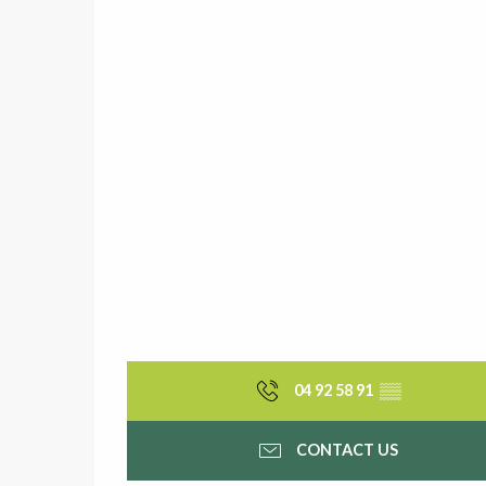
04 92 58 91
▒▒
CONTACT US