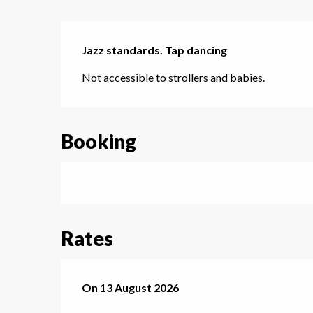
Description
Jazz standards. Tap dancing
Not accessible to strollers and babies.
Booking
Rates
On
On
13 August 2026
13 August 2026