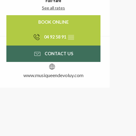
Full-fare
See all rates
BOOK ONLINE
04 92 58 91
▒▒
CONTACT US
www.musiqueendevoluy.com