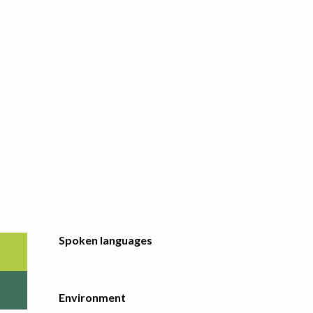
Spoken languages
Spoken languages
Environment
Environment