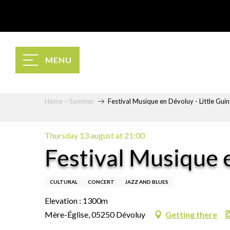
Aller
au
contenu
principal
MENU
Home – Summer
Festival Musique en Dévoluy - Little Gui
Thursday 13 august at 21:00
Festival Musique e
CULTURAL
CONCERT
JAZZ AND BLUES
Elevation : 1300m
Mère-Église, 05250 Dévoluy
Getting there