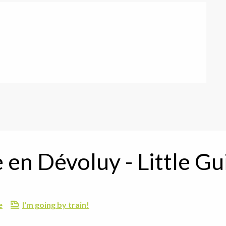
 en Dévoluy - Little G
e
I'm going by train!