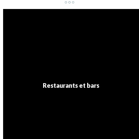
Les Chamois 1 Appt 22
Chalet La Louvière
Le Bois d'Aurouze 325 S
Les Chalets Margot 24
Hôtel La Neyrette
Chalet Le Chaby
Restaurants et bars