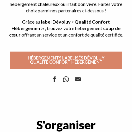
hébergement chaleureux où il fait bon vivre. Faites votre
choix parmi nos partenaires ci-dessous !
Grâce au
label Dévoluy
«
Qualité Confort
Hébergement
« , trouvez votre hébergement
coup de
cœur
offrant un service et un confort de qualité certifiée.
HÉBERGEMENTS LABELISÉS DÉVOLUY
QUALITÉ CONFORT HÉBERGEMENT
Hameau du Puy N2
L'Ours Blanc
Suzanne et Bernard Pavy
Gîte Chez Louma
S'organiser
Le Rocher Rond
Chalet Fabuloup