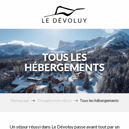
principal
TOUS LES
HÉBERGEMENTS
Homepage
J’imagine mon séjour
Tous les hébergements
Un séjour réussi dans Le Dévoluy passe avant tout par un